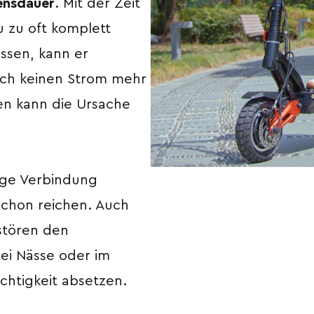
ensdauer
. Mit der Zeit
u zu oft komplett
ssen, kann er
ich keinen Strom mehr
ren kann die Ursache
ige Verbindung
schon reichen. Auch
stören den
ei Nässe oder im
chtigkeit absetzen.