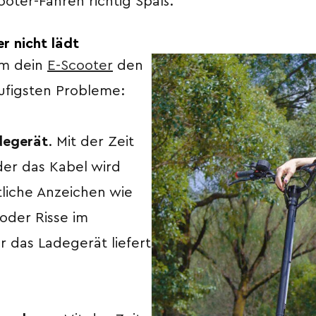
oter-Fahren richtig Spaß.
r nicht lädt
um dein
E-Scooter
den
ufigsten Probleme:
adegerät
. Mit der Zeit
der das Kabel wird
tliche Anzeichen wie
oder Risse im
 das Ladegerät liefert