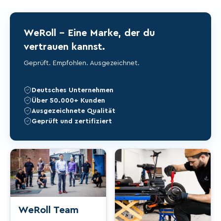
Höchstges
25 km/h (ab Werk
chwindigke
gedrosselt), 45km/h
WeRoll – Eine Marke, der du
it
vertrauen kannst.
Max.
20° (ca. 36,4 %)
Geprüft. Empfohlen. Ausgezeichnet.
Steigfähigk
eit
Deutsches Unternehmen
Über 50.000+ Kunden
Max.
120 kg
Ausgezeichnete Qualität
Zuladung
Geprüft und zertifiziert
Reifen
10″ Luftreifen (pneumatisch)
Doppelfederung vorn +
Federung
hinten
Rahmen, Bremsen & Maße
WeRoll Team