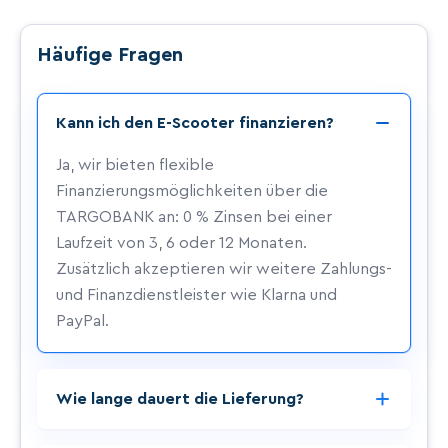
cht
Häufige Fragen
Bruttogewi
24,0 kg (EU-Version)
cht
Kann ich den E-Scooter finanzieren?
Wassersch
IP54
utz
(spritzwassergeschützt)
Ja, wir bieten flexible
Beleuchtun
LED-Scheinwerfer vorn,
Finanzierungsmöglichkeiten über die
g
Rücklicht, Blinker
TARGOBANK an: 0 % Zinsen bei einer
Laufzeit von 3, 6 oder 12 Monaten.
Display
LCD-Display
Zusätzlich akzeptieren wir weitere Zahlungs-
und Finanzdienstleister wie Klarna und
Zertifizieru
CE, RoHS, EN 17128, EEC
PayPal.
ng
Roller, Ladegerät,
Lieferumfa
Kabelschloss, EVA-Tasche,
Wie lange dauert die Lieferung?
ng
Werkzeug-Set,
Bedienungsanleitung