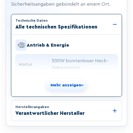
Sicherheitsangaben gebündelt an einem Ort.
Technische Daten
Alle technischen Spezifikationen
Antrieb & Energie
500W bürstenloser Heck-
Motor
Nabenmotor
Akku
48V / 18Ah Lithium-Ionen
Mehr anzeigen
Reichweite
≤ 60 km
Ladezeit
ca. 8–10 Stunden
Herstellerangaben
Verantwortlicher Hersteller
Fahrleistung & Fahrwerk