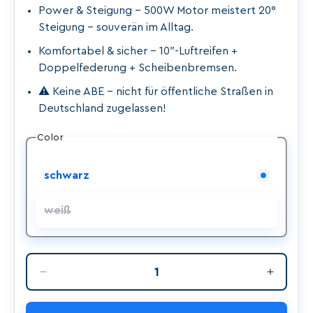
Power & Steigung – 500W Motor meistert 20°
Steigung – souverän im Alltag.
Komfortabel & sicher – 10″-Luftreifen +
Doppelfederung + Scheibenbremsen.
⚠️ Keine ABE – nicht für öffentliche Straßen in
Deutschland zugelassen!
Color
schwarz
weiß
Variante
ausverkauft
oder
nicht
Anzahl
verfügbar
Verringere
Erhöhe
die
die
Menge
Menge