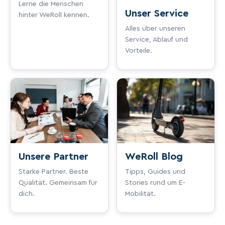
Rahmenma
Aluminiumlegierung
Lerne die Menschen
Unser Service
hinter WeRoll kennen.
terial
Alles über unseren
Scheibenbremsen vorn +
Service, Ablauf und
Bremsen
hinten
Vorteile.
Maße
1200 × 570 × 1190 mm
(aufgeklap
(L×B×H)
pt)
Maße
1150 × 210 × 380 mm (L×B×H)
(gefaltet)
Verpackun
1150 × 245 × 450 mm
Unsere Partner
WeRoll Blog
gsmaße
(L×B×H)
Starke Partner. Beste
Tipps, Guides und
Qualität. Gemeinsam für
Stories rund um E-
Gewichte & Ausstattung
dich.
Mobilität.
Nettogewi
19,5 kg (EU-Version)