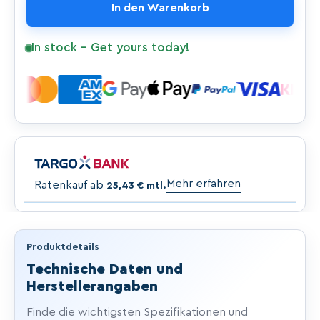
für
für
In den Warenkorb
Joyor
Joyor
Offroad
Offroad
In stock - Get yours today!
E-
E-
Scooter
Scooter
Y6-
Y6-
S
S
(ohne
(ohne
ABE)
ABE)
Mehr erfahren
Ratenkauf ab
25,43 €
mtl.
Produktdetails
Technische Daten und
Herstellerangaben
Finde die wichtigsten Spezifikationen und