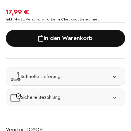
Normaler
17,99 €
Preis
Inkl. MwSt.
Versand
wird beim Checkout berechnet
In den Warenkorb
Schnelle Lieferung
Sichere Bezahlung
Vendor: JOYOR