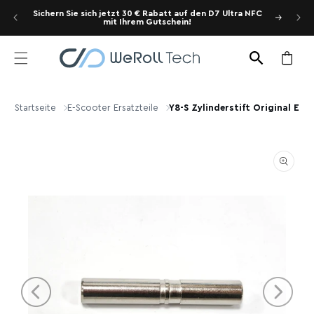
Direkt
zum
he
Sichern Sie sich jetzt 30 € Rabatt auf den D7 Ultra NFC
Joyor
mit Ihrem Gutschein!
Inhalt
Warenkor
Startseite
E-Scooter Ersatzteile
Y8-S Zylinderstift Original E-scooter Ersatzteil