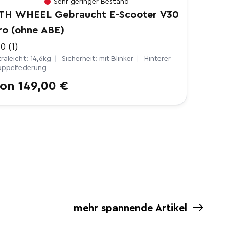
Sehr geringer Bestand
TH WHEEL Gebraucht E-Scooter V30
ro (ohne ABE)
.0 (1)
traleicht: 14,6kg
|
Sicherheit: mit Blinker
|
Hinterer
ppelfederung
ormaler
on 149,00 €
reis
mehr spannende Artikel