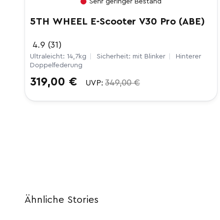
Sehr geringer Bestand
5TH WHEEL E-Scooter V30 Pro (ABE)
4.9 (31)
Ultraleicht: 14,7kg
|
Sicherheit: mit Blinker
|
Hinterer
Doppelfederung
Verkaufspreis
319,00 €
Normaler
349,00 €
UVP:
Preis
Ähnliche Stories