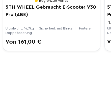
Begrenzter Vorrat
5TH WHEEL Gebraucht E-Scooter V30
5
Pro (ABE)
P
1
Ultraleicht: 14,7kg
|
Sicherheit: mit Blinker
|
Hinterer
Ul
Doppelfederung
Do
Normaler
Von 161,00 €
N
V
Preis
P