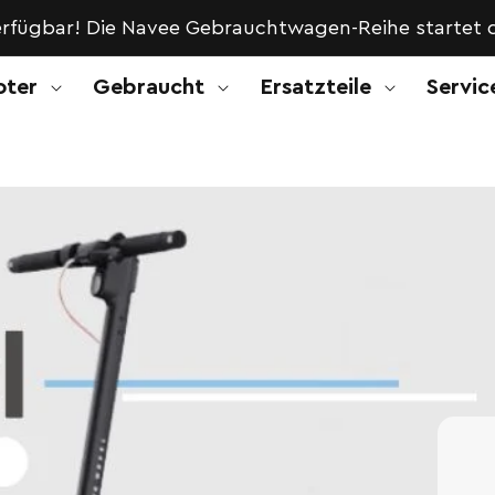
rfügbar! Die Navee Gebrauchtwagen-Reihe startet d
oter
Gebraucht
Ersatzteile
Servic