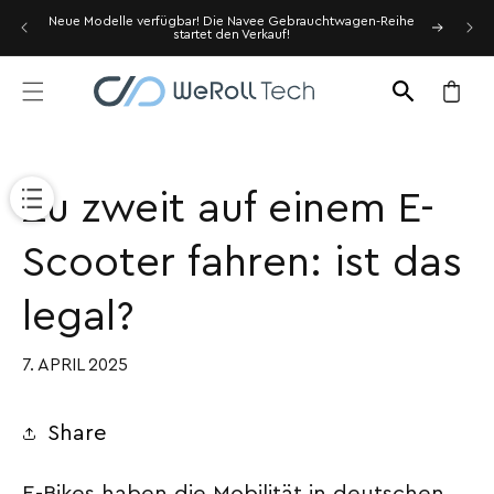
Direkt
zum
Neue Modelle verfügbar! Die Navee Gebrauchtwagen-Reihe
Siche
startet den Verkauf!
Inhalt
Warenkor
Zu zweit auf einem E-
Scooter fahren: ist das
legal?
7. APRIL 2025
Share